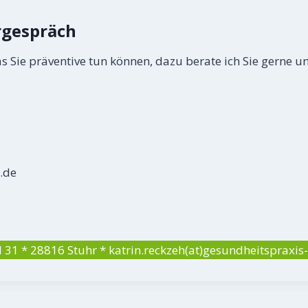
rgespräch
s Sie präventive tun können, dazu berate ich Sie gerne u
.de
 31 * 28816 Stuhr * katrin.reckzeh(at)gesundheitspraxi