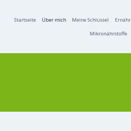
Zum
Inhalt
springen
Startseite
Über mich
Meine Schlüssel
Ernäh
Mikronährstoffe