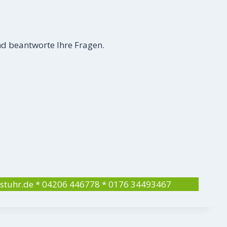
nd beantworte Ihre Fragen.
s-stuhr.de * 04206 446778 * 0176 34493467